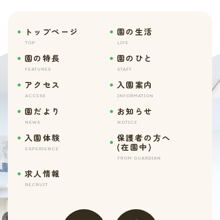
トップページ
園の生活
TOP
LIFE
園の特長
園のひと
FEATURES
STAFF
アクセス
入園案内
ACCESS
INFORMATION
園だより
お知らせ
NEWS
NOTICE
入園体験
保護者の方へ
(在園中)
EXPERIENCE
FROM GUARDIAN
求人情報
RECRUIT