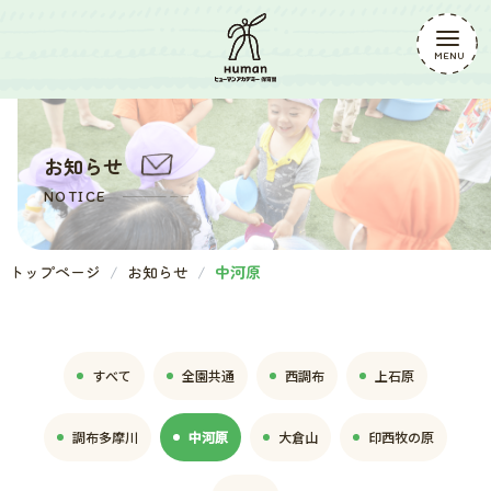
お知らせ
NOTICE
トップページ
お知らせ
中河原
すべて
全園共通
西調布
上石原
調布多摩川
中河原
大倉山
印西牧の原