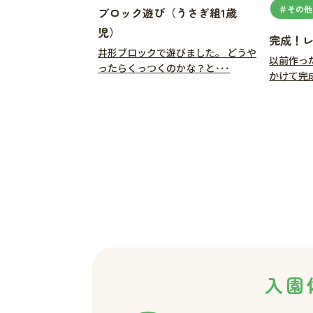
＃その他
ブロック遊び（うさぎ組1歳
児）
完成！
井形ブロックで遊びました。 どうや
以前作っ
ったらくっつくのかな？と･･･
かけて完成
入園