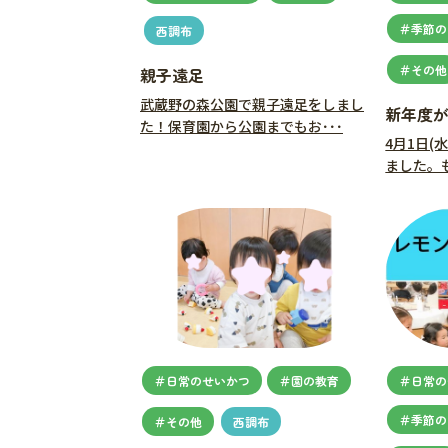
＃季節の
西調布
＃その他
親子遠足
武蔵野の森公園で親子遠足をしまし
新年度
た！保育園から公園までもお･･･
4月1日(
ました。も
＃日常のせいかつ
＃園の教育
＃日常の
＃季節の
＃その他
西調布