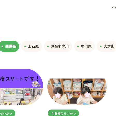
ト
西調布
上石原
調布多摩川
中河原
大倉山
せいかつ
＃日常のせいかつ