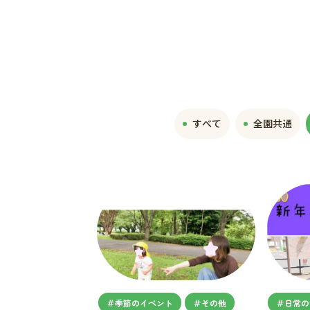
すべて
全園共通
＃季節のイベント
＃その他
＃日常の