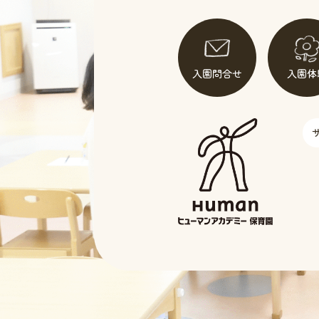
入園問合せ
入園体