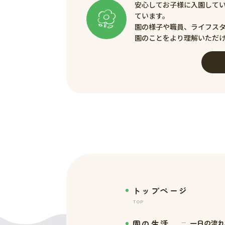
安心してお子様に入園して
ています。
園の様子や職員、ライフス
園のことをより理解いただ
トップページ
TOP
園の生活
一日の流れ