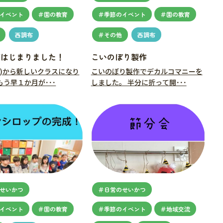
イベント
＃園の教育
＃季節のイベント
＃園の教育
西調布
＃その他
西調布
がはじまりました！
こいのぼり製作
水)から新しいクラスになり
こいのぼり製作でデカルコマニーを
う早１か月が･･･
しました。 半分に折って開･･･
せいかつ
＃日常のせいかつ
イベント
＃園の教育
＃季節のイベント
＃地域交流