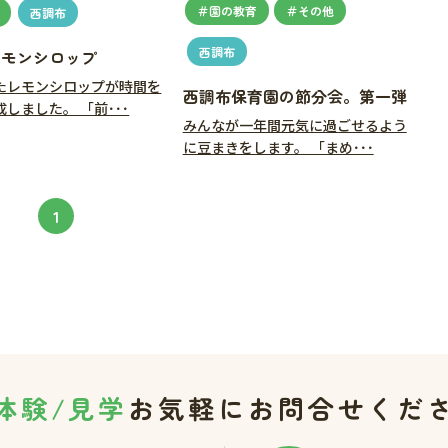
＃園の教育
＃その他
西調布
西調布
レモンシロップ
たレモンシロップが時間を
西調布保育園の節分会。第一弾
しました。 「前･･･
みんなが一年間元気に過ごせるよう
に豆まきをします。 「まめ･･･
1
体験/見学
お気軽にお問合せくだ