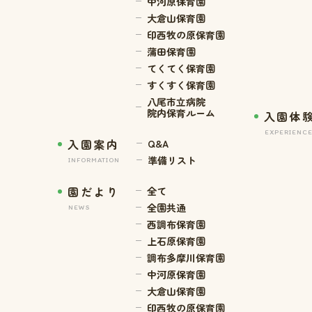
中河原保育園
大倉山保育園
印西牧の原保育園
蒲田保育園
てくてく保育園
すくすく保育園
八尾市立病院
院内保育ルーム
入園体
EXPERIENC
入園案内
Q&A
準備リスト
INFORMATION
園だより
全て
全園共通
NEWS
西調布保育園
上石原保育園
調布多摩川保育園
中河原保育園
大倉山保育園
印西牧の原保育園