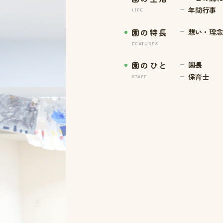
年間行事
LIFE
園の特長
想い・理念
FEATURES
園のひと
園長
保育士
STAFF