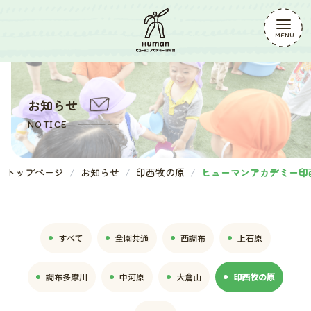
お知らせ
NOTICE
トップページ
お知らせ
印西牧の原
ヒューマンアカデミー印
すべて
全園共通
西調布
上石原
調布多摩川
中河原
大倉山
印西牧の原