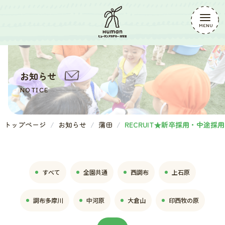
お知らせ
NOTICE
トップページ
お知らせ
蒲田
RECRUIT★新卒採用・中途
すべて
全園共通
西調布
上石原
調布多摩川
中河原
大倉山
印西牧の原